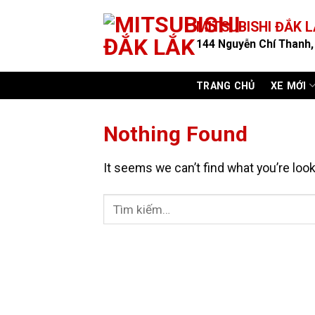
Skip
MITSUBISHI ĐẮK 
to
144 Nguyễn Chí Thanh, 
content
TRANG CHỦ
XE MỚI
Nothing Found
It seems we can’t find what you’re loo