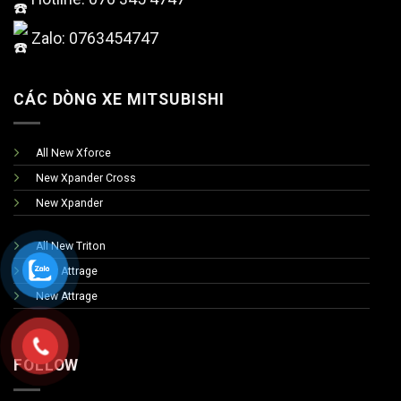
Zalo: 0763454747
CÁC DÒNG XE MITSUBISHI
All New Xforce
New Xpander Cross
New Xpander
All New Triton
New Attrage
New Attrage
FOLLOW